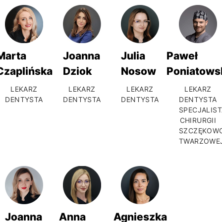
Marta
Joanna
Julia
Paweł
Czaplińska
Dziok
Nosow
Poniatows
LEKARZ
LEKARZ
LEKARZ
LEKARZ
DENTYSTA
DENTYSTA
DENTYSTA
DENTYSTA
SPECJALIST
CHIRURGII
SZCZĘKOW
TWARZOWE
Joanna
Anna
Agnieszka