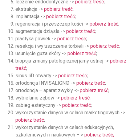
leczenie endodontyczne ->
pobierz treść
;
ekstrakcja ->
pobierz treść
;
implantacja ->
pobierz treść
;
regeneracja i przeszczep kości ->
pobierz treść
;
augmentacja dziąsła ->
pobierz treść
;
plastyka powiek ->
pobierz treść
;
resekcja i wyłuszczenie torbieli ->
pobierz treść
;
usunięcie guza skóry ->
pobierz treść
;
biopsja zmiany patologicznej jamy ustnej ->
pobierz
treść
;
sinus lift otwarty ->
pobierz treść
;
ortodoncja INVISALIGN® ->
pobierz treść
;
ortodoncja – aparat zwykły ->
pobierz treść
;
wybielanie zębów ->
pobierz treść
;
zabieg estetyczny ->
pobierz treść
;
wykorzystanie danych w celach marketingowych ->
pobierz treść
;
wykorzystanie danych w celach edukacyjnych,
szkoleniowych i naukowych – >
pobierz treść;