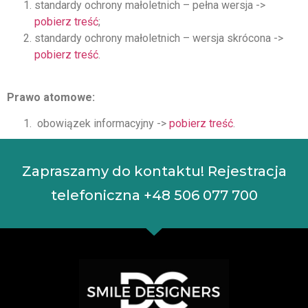
standardy ochrony małoletnich – pełna wersja ->
pobierz treść
;
standardy ochrony małoletnich – wersja skrócona ->
pobierz treść
.
Prawo atomowe:
obowiązek informacyjny ->
pobierz treść
.
Zapraszamy do kontaktu! Rejestracja
telefoniczna
+48 506 077 700