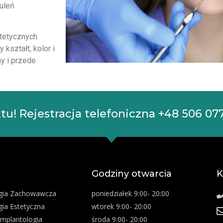
uleń
tetycznych
kształt, kolor i
y i przede
u! Rejestracja telefoniczna
+48 506 07
Godziny otwarcia
K
gia Zachowawcza
poniedziałek 9:00- 20:00
ia Estetyczna
wtorek 9:00- 20:00
 Implantologia
środa 9:00- 20:00