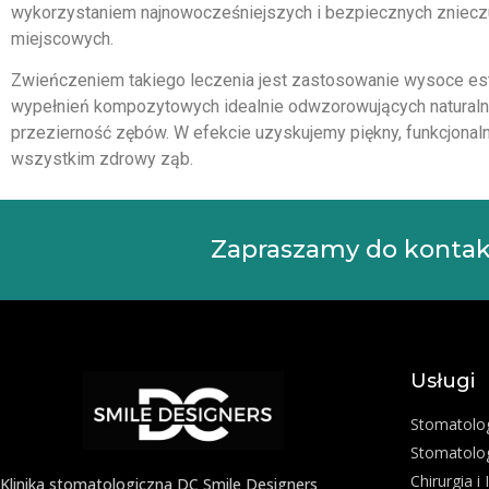
wykorzystaniem najnowocześniejszych i bezpiecznych zniecz
miejscowych.
Zwieńczeniem takiego leczenia jest zastosowanie wysoce es
wypełnień kompozytowych idealnie odwzorowujących naturalny 
przezierność zębów. W efekcie uzyskujemy piękny, funkcjonaln
wszystkim zdrowy ząb.
Zapraszamy do kontakt
Usługi
Stomatolo
Stomatolog
Chirurgia i
Klinika stomatologiczna DC Smile Designers