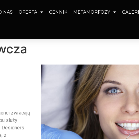
O NAS
OFERTA
CENNIK
METAMORFOZY
GALER
wcza
jenci zwracają
pu służy
e Designers
, z