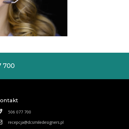
7 700
ontakt
506 077 700
recepcja@dcsmiledesigners.pl